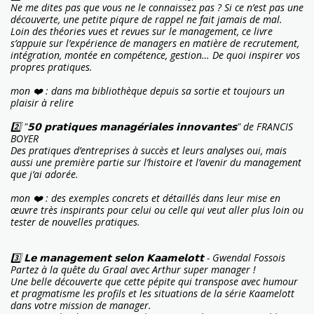
Ne me dites pas que vous ne le connaisse
z
pas ? Si ce n’est pas une
découverte, une petite piqure de rappel ne fait jamais de mal.
Loin des théories vues et revues sur le management, ce livre
s’appuie sur l’expérience de managers en matière de recrutement,
intégration, montée en compétence, gestion… De quoi inspirer vos
propres pratiques.
mon ❤️ : dans ma bibliothèque depuis sa sortie et toujours un
plaisir à relire
2️⃣ "𝟱𝟬 𝗽𝗿𝗮𝘁𝗶𝗾𝘂𝗲𝘀 𝗺𝗮𝗻𝗮𝗴𝗲́𝗿𝗶𝗮𝗹𝗲𝘀 𝗶𝗻𝗻𝗼𝘃𝗮𝗻𝘁𝗲𝘀" de FRANCIS
BOYER
Des pratiques d’entreprises à succès et leurs analyses oui, mais
aussi une première partie sur l’histoire et l’avenir du management
que j’ai adorée.
mon ❤️ : des exemples concrets et détaillés dans leur mise en
œuvre très inspirants pour celui ou celle qui veut aller plus loin ou
tester de nouvelles pratiques.
3️⃣ 𝗟𝗲 𝗺𝗮𝗻𝗮𝗴𝗲𝗺𝗲𝗻𝘁 𝘀𝗲𝗹𝗼𝗻 𝗞𝗮𝗮𝗺𝗲𝗹𝗼𝘁𝘁 - Gwendal Fossois
Partez à la quête du Graal avec Arthur super manager !
Une belle découverte que cette pépite qui transpose avec humour
et pragmatisme les profils et les situations de la série Kaamelott
dans votre mission de manager.