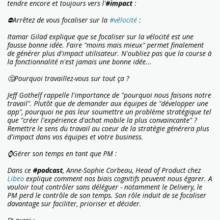
tendre encore et toujours vers l'
#impact
:
⛔Arrêtez de vous focaliser sur la
#vélocité
:
Itamar Gilad explique que se focaliser sur la vélocité est une
fausse bonne idée. Faire "moins mais mieux" permet finalement
de générer plus d'impact utilisateur. N'oubliez pas que la course à
la fonctionnalité n'est jamais une bonne idée...
🤔Pourquoi travaillez-vous sur tout ça ?
Jeff Gothelf rappelle l'importance de "pourquoi nous faisons notre
travail". Plutôt que de demander aux équipes de "développer une
app", pourquoi ne pas leur soumettre un problème stratégique tel
que "créer l'expérience d'achat mobile la plus convaincante" ?
Remettre le sens du travail au coeur de la stratégie générera plus
d'impact dans vos équipes et votre business.
⌚Gérer son temps en tant que PM :
Dans ce
#podcast
, Anne-Sophie Corbeau, Head of Product chez
Libeo
explique comment nos biais cognitifs peuvent nous égarer. A
vouloir tout contrôler sans déléguer - notamment le Delivery, le
PM perd le contrôle de son temps. Son rôle induit de se focaliser
davantage sur faciliter, prioriser et décider.