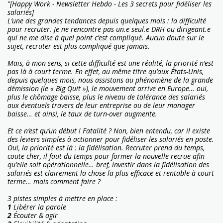
"[Happy Work - Newsletter Hebdo - Les 3 secrets pour fidéliser les
salariés]
L’une des grandes tendances depuis quelques mois : la difficulté
pour recruter. Je ne rencontre pas un.e seul.e DRH ou dirigeant.e
qui ne me dise à quel point c’est compliqué. Aucun doute sur le
sujet, recruter est plus compliqué que jamais.
Mais, à mon sens, si cette difficulté est une réalité, la priorité n’est
pas là à court terme. En effet, au même titre qu’aux États-Unis,
depuis quelques mois, nous assistons au phénomène de la grande
démission (le « Big Quit »), le mouvement arrive en Europe… oui,
plus le chômage baisse, plus le niveau de tolérance des salariés
aux éventuels travers de leur entreprise ou de leur manager
baisse… et ainsi, le taux de turn-over augmente.
Et ce n’est qu’un début ! Fatalité ? Non, bien entendu, car il existe
des leviers simples à actionner pour fidéliser les salariés en poste.
Oui, la priorité est là : la fidélisation. Recruter prend du temps,
coute cher, il faut du temps pour former la nouvelle recrue afin
qu’elle soit opérationnelle… bref, investir dans la fidélisation des
salariés est clairement la chose la plus efficace et rentable à court
terme… mais comment faire ?
3 pistes simples à mettre en place :
1️
Libérer la parole
2️
Écouter & agir