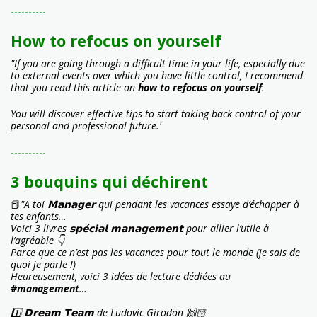
----------
How to refocus on yourself
"If you are going through a difficult time in your life, especially due
to external events over which you have little control, I recommend
that you read this article on
how to refocus on yourself
.
You will discover effective tips to start taking back control of your
personal and professional future.'
----------
3 bouquins qui déchirent
📕
"A toi 𝗠𝗮𝗻𝗮𝗴𝗲𝗿 qui pendant les vacances essaye d’échapper à
tes enfants…
Voici 3 livres 𝘀𝗽𝗲́𝗰𝗶𝗮𝗹 𝗺𝗮𝗻𝗮𝗴𝗲𝗺𝗲𝗻𝘁 pour allier l’utile à
l’agréable 👇
Parce que ce n’est pas les vacances pour tout le monde (je sais de
quoi je parle !)
Heureusement, voici 3 idées de lecture dédiées au
#management
…
1️⃣ 𝗗𝗿𝗲𝗮𝗺 𝗧𝗲𝗮𝗺 de Ludovic Girodon 🙌🏻