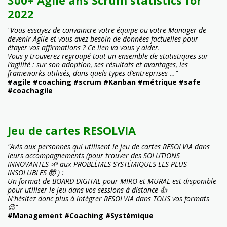
300+ Agile ans Scrum statistics for
2022
"Vous essayez de convaincre votre équipe ou votre Manager de
devenir Agile et vous avez besoin de données factuelles pour
étayer vos affirmations ? Ce lien va vous y aider.
Vous y trouverez regroupé tout un ensemble de statistiques sur
l’agilité : sur son adoption, ses résultats et avantages, les
frameworks utilisés, dans quels types d’entreprises …"
#agile #coaching #scrum #Kanban #métrique #safe
#coachagile
----------
Jeu de cartes RESOLVIA
"Avis aux personnes qui utilisent le jeu de cartes RESOLVIA dans
leurs accompagnements (pour trouver des SOLUTIONS
INNOVANTES 🌱 aux PROBLÈMES SYSTÉMIQUES LES PLUS
INSOLUBLES 🤯 ) :
Un format de BOARD DIGITAL pour MIRO et MURAL est disponible
pour utiliser le jeu dans vos sessions à distance 👍
N'hésitez donc plus à intégrer RESOLVIA dans TOUS vos formats
😉"
#Management #Coaching #Systémique