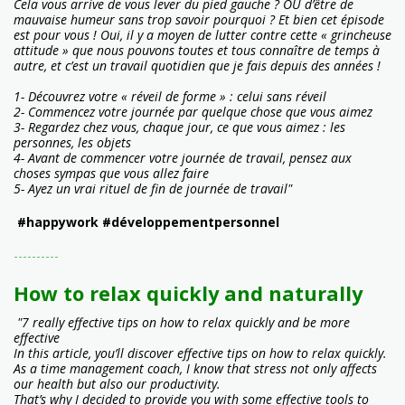
Cela vous arrive de vous lever du pied gauche ? OU d’être de
mauvaise humeur sans trop savoir pourquoi ? Et bien cet épisode
est pour vous ! Oui, il y a moyen de lutter contre cette « grincheuse
attitude » que nous pouvons toutes et tous connaître de temps à
autre, et c’est un travail quotidien que je fais depuis des années !
1- Découvrez votre « réveil de forme » : celui sans réveil
2- Commencez votre journée par quelque chose que vous aimez
3- Regardez chez vous, chaque jour, ce que vous aimez : les
personnes, les objets
4- Avant de commencer votre journée de travail, pensez aux
choses sympas que vous allez faire
5- Ayez un vrai rituel de fin de journée de travail"
#happywork #développementpersonnel
----------
How to relax quickly and naturally
"7 really effective tips on how to relax quickly and be more
effective
In this article, you’ll discover effective tips on how to relax quickly.
As a time management coach, I know that stress not only affects
our health but also our productivity.
That’s why I decided to provide you with some effective tools to