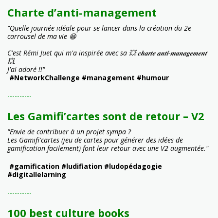
Charte d’anti-management
"Quelle journée idéale pour se lancer dans la création du 2e
carrousel de ma vie 😁
C'est Rémi Juet qui m'a inspirée avec sa 💥 𝒄𝒉𝒂𝒓𝒕𝒆 𝒂𝒏𝒕𝒊-𝒎𝒂𝒏𝒂𝒈𝒆𝒎𝒆𝒏𝒕
💥.
J'ai adoré !!"
#NetworkChallenge #management #humour
----------
Les Gamifi’cartes sont de retour – V2
"Envie de contribuer à un projet sympa ?
Les Gamifi'cartes (jeu de cartes pour générer des idées de
gamification facilement) font leur retour avec une V2 augmentée."
#gamification #ludifiation #ludopédagogie
#digitallelarning
----------
100 best culture books