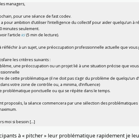
es managers,
ochain, pour une séance de fast codev.
 a pour ambition d’utiliser l’intelligence du collectif pour aider quelqu’un à
30 minu
tes seulement.
oir l’article
ici
(5 min de lecture).
, à réfléchir à un sujet, une préoccupation professionnelle actuelle que vous
sfaire les critères suivants :
roblème, une préoccupation ou un projet lié à une situation précise que vou
essionnelle
re de cette problématique (il ne doit pas s’agir du problème de quelqu’un d
 (dans votre zone de contrôle ou, a minima, d’influence)
ne problématique ponctuelle ou qui se répète dans le temps.
nt proposés, la séance commencera par une sélection des problématiques 
 maximum.
s moi si besoin [...]
icipants à « pitcher » leur problématique rapidement je l