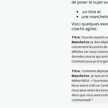
de poser le sujet s
un titre et
une manchett
Voici quelques exe
coachs agiles :
Titre
: Tous les voyants 
Manchette
: Je dois dép
concernent les points de f
difficiles car nous n’avon
données source qui sont 
Comment puis-je m’organi
Titre
: Comment déployer
Manchette
: Je suis en
Métier/MOA -> fournisseur
Nous avons créé un Centre
nous situe entre les inno
Alors que nous avons très
communauté ?