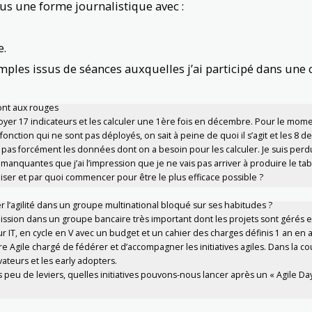
ous une forme journalistique avec :
e.
mples issus de séances auxquelles j’ai participé dans u
sont aux rouges
loyer 17 indicateurs et les calculer une 1ère fois en décembre. Pour le momen
onction qui ne sont pas déployés, on sait à peine de quoi il s’agit et les 8 
s pas forcément les données dont on a besoin pour les calculer. Je suis perdu,
manquantes que j’ai l’impression que je ne vais pas arriver à produire le 
ser et par quoi commencer pour être le plus efficace possible ?
 l’agilité dans un groupe multinational bloqué sur ses habitudes ?
 mission dans un groupe bancaire très important dont les projets sont gérés
 IT, en cycle en V avec un budget et un cahier des charges définis 1 an en
 Agile chargé de fédérer et d’accompagner les initiatives agiles. Dans la cou
vateurs et les early adopters.
 peu de leviers, quelles initiatives pouvons-nous lancer après un « Agile Da