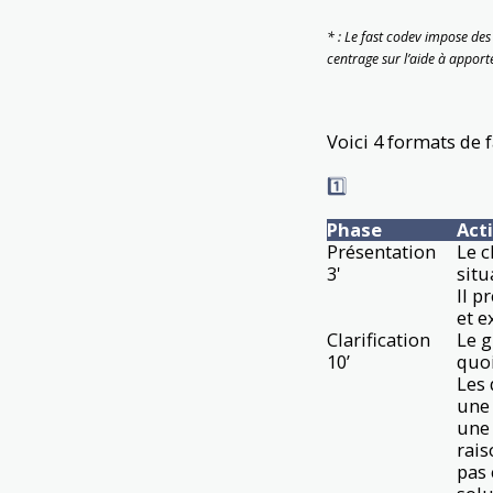
* : Le fast codev impose des 
centrage sur l’aide à apport
Voici 4 formats de f
1️⃣
Phase
Acti
Présentation
Le c
3'
situ
Il p
et e
Clarification
Le g
10’
quo
Les 
une 
une
rais
pas 