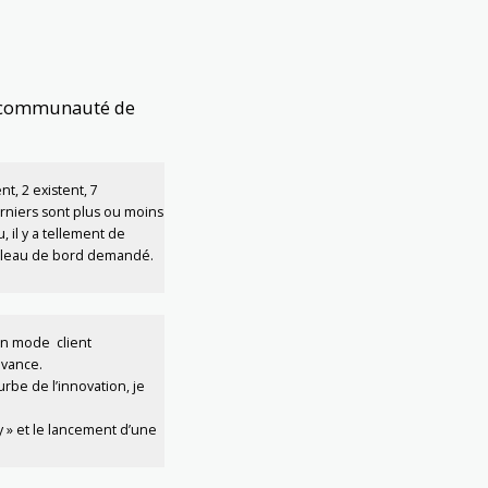
ne communauté de
t, 2 existent, 7
derniers sont plus ou moins
 il y a tellement de
tableau de bord demandé.
 en mode client
 avance.
rbe de l’innovation, je
y » et le lancement d’une